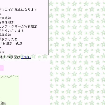
ロープウェイが廃止になります
加
わり畑追加
い苑画像追加
みかんソフトクリーム写真追加
おめでとうございます
 写真追加
が咲きましたね
ﾟｰｼﾞ目追加 夜景
ン
追加
履歴は
こちら