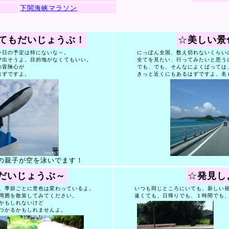
下関海峡マラソン
てもだいじょうぶ！
☆
美しい景
日の予定は特にないな～。
にっぽん全国、数え切れないくらい
出そうよ。目的地がなくてもいい。
全てを見たい、行ってみたいと思う
の冒険心が
でも、でも、そんなによくばっては
はずですよ。
きっと近くにもあるはずですよ、名
の親子が空を泳いでます！
だいじょうぶ～
☆
発見し
、季節ごとに景色は変わっているよ。
いつも同じところにいても、新しい発
周囲を散策してみてください。
遠くても、日帰りでも、１時間でも、
かもしれないけど
つかるかもしれませんよ。