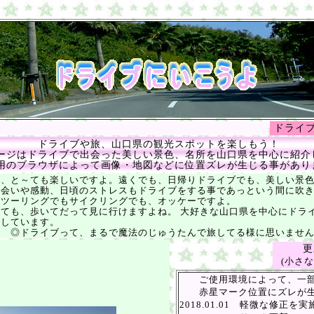
へ
ドライ
ドライブや旅、山口県の観光スポットを楽しもう！
ージはドライブで出会った美しい景色、名所を山口県を中心に紹介
用のブラウザによって画像・地図などに位置ズレが生じる事があり
も、と～ても楽しいですよ。遠くでも、日帰りドライブでも、美しい景
や感動、日頃のストレスも
ドライブ
をする事であっという間に吹
リングでもサイクリングでも、オッケーですよ。
歩いてだって見に行けますよね。 大好きな山口県を中心にドライ
しています。
で魔法のじゅうたんで旅してる様に思いません
更
(小さ
ご使用環境によって、一部
赤星マーク位置にズレが生
2018.01.01 軽微な修正を