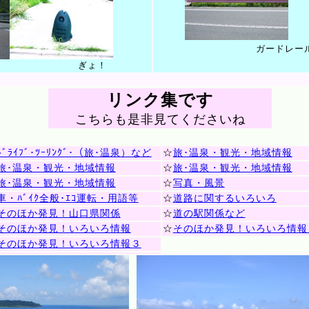
ガードレー
ぎょ！
リンク集です
こちらも是非見てくださいね
ﾄﾞﾗｲﾌﾞ･ﾂｰﾘﾝｸﾞ･（旅･温泉）など
☆
旅･温泉・観光・地域情報
旅･温泉・観光・地域情報
☆
旅･温泉・観光・地域情報
旅･温泉・観光・地域情報
☆
写真・風景
車・ﾊﾞｲｸ全般･ｴｺ運転・用語等
☆
道路に関するいろいろ
そのほか発見！山口県関係
☆
道の駅関係など
そのほか発見！いろいろ情報
☆
そのほか発見！いろいろ情報
そのほか発見！いろいろ情報３