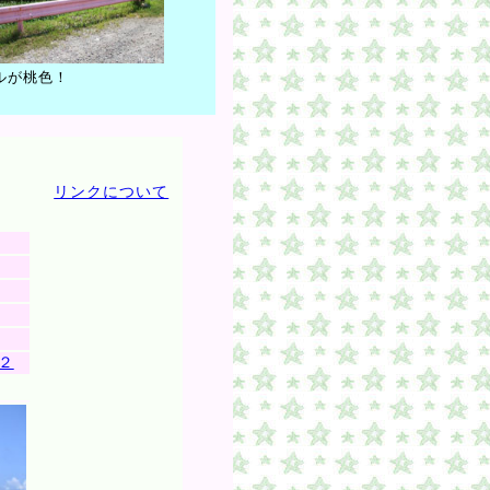
ルが桃色！
リンクについて
２