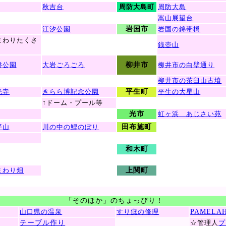
秋吉台
周防大島町
周防大島
嵩山展望台
江汐公園
岩国市
岩国の錦帯橋
まわりたくさ
銭壺山
磐公園
大岩ごろごろ
柳井市
柳井市の白壁通り
柳井市の茶臼山古墳
光寺
きらら博記念公園
平生町
平生の大星山
↑
ドーム・プール等
光市
虹ヶ浜 あじさい苑
平山
川の中の鯉のぼり
田布施町
和木町
まわり畑
上関町
「そのほか」のちょっぴり！
山口県の温泉
すり疵の修理
PAMEL
テーブル作り
☆管理人
プ