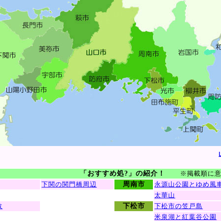
「おすすめ処?」の紹介！
※掲載順に
下関の関門橋周辺
周南市
永源山公園とゆめ風
太華山
敷
下松市
下松市の笠戸島
米泉湖と紅葉谷公園