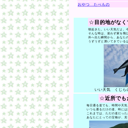
おやつ たべもの
☆
目的地がなく
朝起きた。いい天気だよ。今
そんな時は、迷わず家を飛び
外へ出た瞬間から、あなた
うずうずと湧いてきている
いい天気 くじら
☆
近所でも
毎日通る道でも、時間や天気
いつも通るだけの道、時には
これまでは、ただの道だった
あなたにとっての宝物が、見