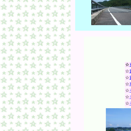
☆
☆
☆
☆
☆
☆
☆