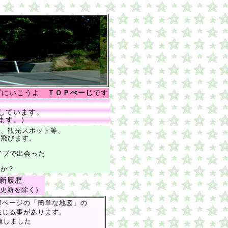
ブにいこうよ
ＴＯＰぺーじ
です
しています。
ます。）
色、観光スポット等、
き飛びます。
ブで出会った
か？
新履歴
な更新を除く)
ページの「簡単な地図」の
じる事があります。
実施しました