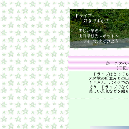
ドライブ
好きですか？
美しい景色の
山口県観光スポット
ドライブに出かけよう！
◎ このペ
（ご使
ドライブ
はとって
未体験の町並みとの出会い
もちろん、バイクでのツー
そう、ドライブでなくても、
美しい景色などを紹介
◎ドライブって、まる