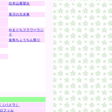
白木山展望台
美川の大水車
やまぐちフラワーラン
ド
金魚ちょうちん祭り
AH（パメラ）
ロフィル