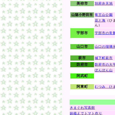
美祢市
別府弁天池
山陽小野田市
竜王山公園
花と海
（ひ
ん）
宇部市
宇部市の常
山口市
山口の瑠璃
萩市
城下町萩市
防府市
防府市の大
ぽんぽん山
阿武町
阿東町
むつみ ひ
きまぐれ写真館
鉢植えでトマト作り