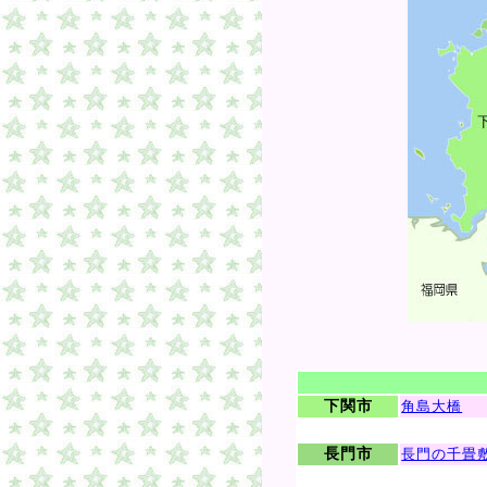
下関市
角島大橋
長門市
長門の千畳