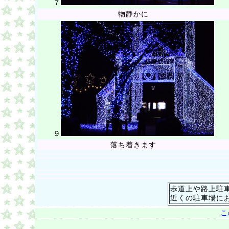
７
物静かに
９
落ち着きます
歩道上や路上駐
近くの駐車場に
こ