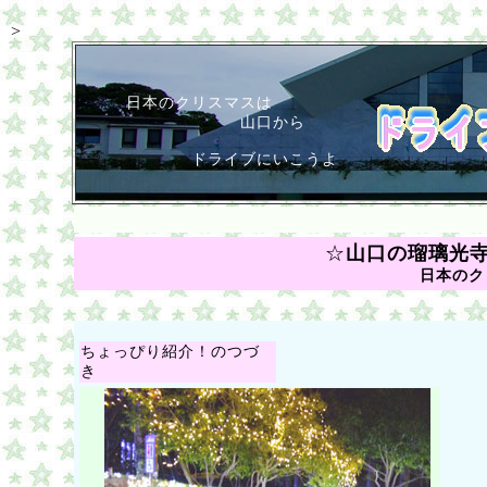
>
日本のクリスマスは
山口から
ドライブにいこうよ
☆
山口の瑠璃光
日本のク
ちょっぴり紹介！のつづ
き